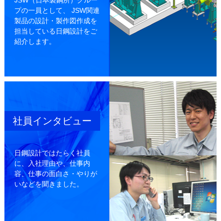
JSW（日本製鋼所）グルー
プの一員として、 JSW関連
製品の設計・製作図作成を
担当している日鋼設計をご
紹介します。
社員インタビュー
日鋼設計ではたらく社員
に、
入社理由や、仕事内
容、
仕事の面白さ・やりが
いなどを聞きました。