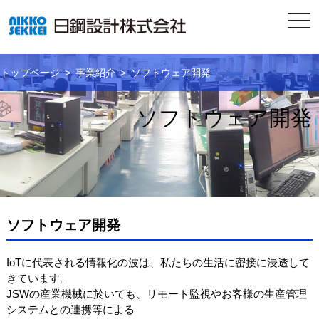
togg
navi
トップページ
事業紹介
ソフトウェア開発
ソフトウェア開発
ソフトウェア開発
IoTに代表される情報化の波は、私たちの生活に密接に浸透して
きています。
JSWの産業機械に於いても、リモート監視やお客様の生産管理
システムとの連携等による